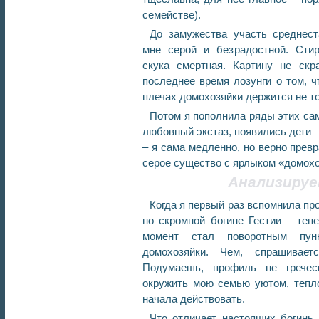
семействе).
До замужества участь среднест
мне серой и безрадостной. Стирк
скука смертная. Картину не ск
последнее время лозунги о том, 
плечах домохозяйки держится не то
Потом я пополнила ряды этих са
любовный экстаз, появились дети –
– я сама медленно, но верно превр
серое существо с ярлыком «домохоз
Анализиру
Когда я первый раз вспомнила про
но скромной богине Гестии – тепе
момент стал поворотным пун
домохозяйки. Чем, спрашивае
Подумаешь, профиль не греческ
окружить мою семью уютом, тепло
начала действовать.
Что отличает настоящих богинь