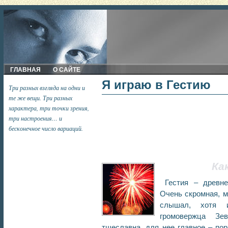
ГЛАВНАЯ
О САЙТЕ
Я играю в Гестию
Три разных взгляда на одни и
те же вещи. Три разных
характера, три точки зрения,
три настроения… и
бесконечное число вариаций.
Ка
Гестия – древне
Очень скромная, м
слышал, хотя 
громовержца Зе
тщеславна, для нее главное – пор