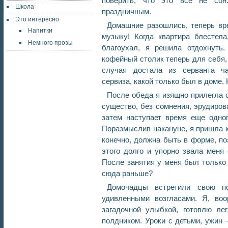
поверить, что это все не сон
Школа
праздничным.
Это интересно
Домашние разошлись, теперь вре
Напитки
музыку! Когда квартира блестела
Немного прозы
благоухал, я решила отдохнуть.
кофейный столик теперь для себя,
случая достала из серванта ча
сервиза, какой только был в доме. 
После обеда я изящно прилегла с
существо, без сомнения, эрудирова
затем наступает время еще одног
Поразмыслив накануне, я пришла к
конечно, должна быть в форме, по
этого долго и упорно звала меня 
После занятия у меня был только 
сюда раньше?
Домочадцы встретили свою п
удивленными возгласами. Я, во
загадочной улыбкой, готовлю ле
полдником. Уроки с детьми, ужин 