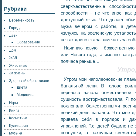
сверхъестественные способнос
Рубрики
способности – не что иное, как 
доступный язык. Что делает обыч
Беременность
мужа вечером с работы, а дете
Города
жалуясь на вселенскую усталость
Дети
не так давно стала замечать за со
Образование
Начинаю новую – божественную 
Дом
или Нового года, а именно завтра
ЖЗЛ
полчаса раньше…
Животные
Утро
За жизнь
Утром мои наполеоновские планы
Здоровый образ жизни
банальной лени. В голове роил
Диета
переноса начала божественной 
Медицина
сущность восторжествовала! Я по
Игры
похлопала божественными ресни
Книги
великий день начался. Что мне д
Косметика
привела себя в порядок и даж
упражнений. Т.е. детей будило не
Кулинария
ночнушки, а пахнущая свежесть
Музыка