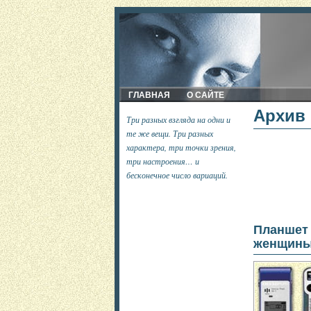
ГЛАВНАЯ
О САЙТЕ
Архив 
Три разных взгляда на одни и
те же вещи. Три разных
характера, три точки зрения,
три настроения… и
бесконечное число вариаций.
Планше
женщин