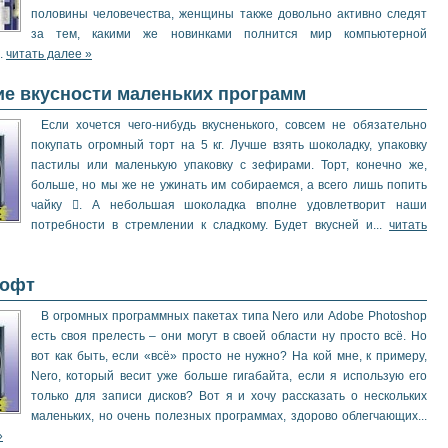
половины человечества, женщины также довольно активно следят
за тем, какими же новинками полнится мир компьютерной
..
читать далее »
е вкусности маленьких программ
Если хочется чего-нибудь вкусненького, совсем не обязательно
покупать огромный торт на 5 кг. Лучше взять шоколадку, упаковку
пастилы или маленькую упаковку с зефирами. Торт, конечно же,
больше, но мы же не ужинать им собираемся, а всего лишь попить
чайку . А небольшая шоколадка вполне удовлетворит наши
потребности в стремлении к сладкому. Будет вкусней и...
читать
софт
В огромных программных пакетах типа Nero или Adobe Photoshop
есть своя прелесть – они могут в своей области ну просто всё. Но
вот как быть, если «всё» просто не нужно? На кой мне, к примеру,
Nero, который весит уже больше гигабайта, если я использую его
только для записи дисков? Вот я и хочу рассказать о нескольких
маленьких, но очень полезных программах, здорово облегчающих...
»