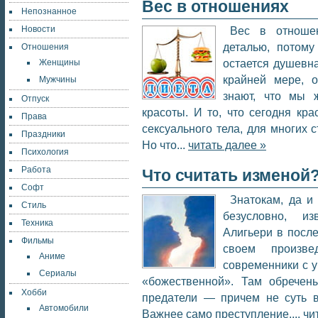
Вес в отношениях
Непознанное
Новости
Вес в отношен
деталью, потому
Отношения
остается душевна
Женщины
крайней мере, 
Мужчины
знают, что мы 
Отпуск
красоты. И то, что сегодня кра
Права
сексуального тела, для многих 
Праздники
Но что...
читать далее »
Психология
Работа
Что считать изменой
Софт
Знатокам, да и
Стиль
безусловно, и
Техника
Алигьери в после
Фильмы
своем произве
Аниме
современники с 
Сериалы
«божественной». Там обречен
Хобби
предатели — причем не суть в
Автомобили
Важнее само преступление....
чи