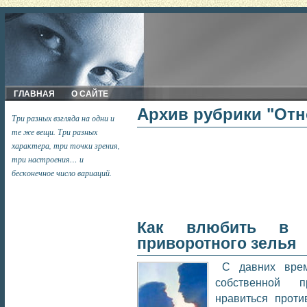
ГЛАВНАЯ
О САЙТЕ
Архив рубрики "От
Три разных взгляда на одни и
те же вещи. Три разных
характера, три точки зрения,
три настроения… и
бесконечное число вариаций.
Как влюбить в 
приворотного зелья
С давних вре
собственной п
нравиться проти