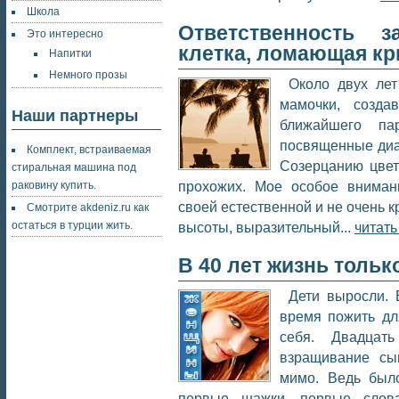
Школа
Ответственность 
Это интересно
клетка, ломающая к
Напитки
Немного прозы
Около двух лет
мамочки, созд
Наши партнеры
ближайшего па
посвященные диал
Комплект, встраиваемая
Созерцанию цвет
стиральная машина под
прохожих. Мое особое вниман
раковину купить
.
своей естественной и не очень 
Смотрите
akdeniz.ru
как
остаться в турции жить.
высоты, выразительный...
читать
В 40 лет жизнь тольк
Дети выросли. 
время пожить дл
себя. Двадцат
взращивание сы
мимо. Ведь было
первые шажки, первые слов