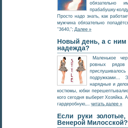
обязательно 
прабабушку-колд
Просто надо знать, как работа
мужчина обязательно попадёт
"3640,";
Далее »
Новый день, а с ним
надежда?
Маленькое чер
ровных рядов
прислушивалось
подружками… Эк
нарядные и делов
костюмы, юбки перешептывались
кого сегодня выберет Хозяйка. 
гардеробную,...
читать далее »
Если руки золотые,
Венерой Милосской?