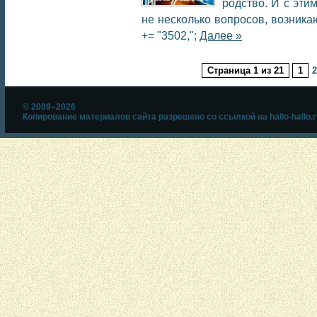
родство. И с эти
не несколько вопросов, возни
+= "3502,";
Далее »
Страница 1 из 21
1
2
© 2009–2026
Копирование материалов сайта разрешено со ссылкой на hallo-hallo.r