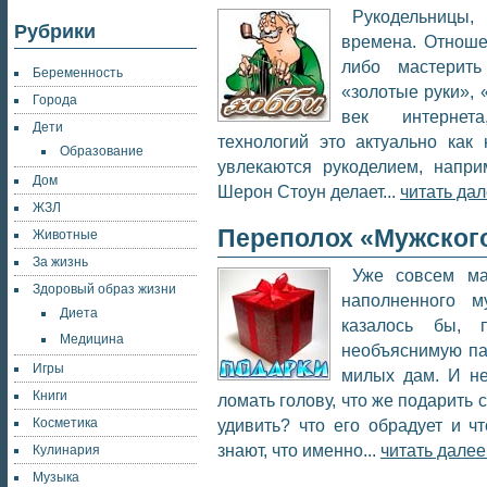
Рукодельницы
Рубрики
времена. Отноше
либо мастерит
Беременность
«золотые руки», 
Города
век интернета
Дети
технологий это актуально как
Образование
увлекаются рукоделием, напри
Дом
Шерон Стоун делает...
читать дал
ЖЗЛ
Переполох «Мужского
Животные
За жизнь
Уже совсем м
Здоровый образ жизни
наполненного м
Диета
казалось бы, 
Медицина
необъяснимую па
Игры
милых дам. И н
Книги
ломать голову, что же подарить
Косметика
удивить? что его обрадует и ч
знают, что именно...
читать далее
Кулинария
Музыка