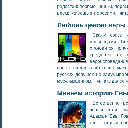
радостей: первые шишки, первы
время живешь интересами... чит
Любовь ценою веры
Скажу сразу, 
иноверцами. Ве
становится прич
среди тех, кто з
вероисповедан
советов теперь даёт свои печаль
русских девушек не задумывает
мусульманином....
читать далее 
Меняем историю Ев
Естественно в
человечество я
Адама и Евы. Го
ген, который со