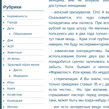
женщина, мне не впервой. Выб
доступных женщинам:
Рубрики
- женский презерватив. Ого! А 
Беременность
Оказывается, это чудо совре
Города
полиуретана или латекса. При вск
рублей за одну штуку. Не маленьк
Дети
пользуюсь раз в два года только 
Образование
тут такая мощь… Края этой трубки
Дом
наверно. Не буду экспериментиров
ЖЗЛ
- химические контрацептивы. З
Животные
использование более двух раз в
За жизнь
понадобится срочно залечивать и
Здоровый образ жизни
забыть. Хотя, бывают и неплох
Диета
«Фарматекс». Или крема. Их неудо
Медицина
- стерилизация. А Вы знали, чт
Игры
только гражданке страше 35 и с д
Книги
если честно… Но, при желании,
спрашивают паспорт перед операци
Косметика
таки, может быть мы когда-нибудь 
Кулинария
- вот есть интересные вещи: пл
Музыка