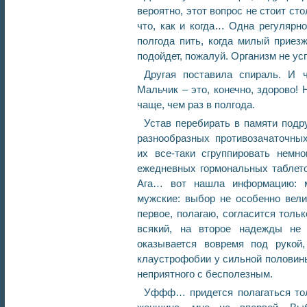
вероятно, этот вопрос не стоит сто
что, как и когда… Одна регулярно
полгода пить, когда милый приез
подойдет, пожалуй. Организм не успе
Другая поставила спираль. И 
Мальчик – это, конечно, здорово! 
чаще, чем раз в полгода.
Устав перебирать в памяти подр
разнообразных противозачаточны
их все-таки сгруппировать немно
ежедневных гормональных таблето
Ага… вот нашла информацию: м
мужские: выбор не особенно вели
первое, полагаю, согласится тольк
всякий, на второе надежды не
оказывается вовремя под рукой,
клаустрофобии у сильной половины
неприятного с бесполезным.
Уффф… придется полагаться тол