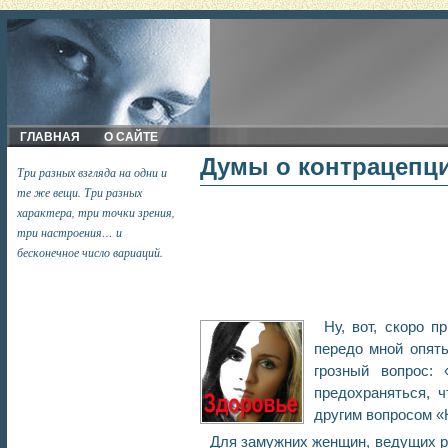
ГЛАВНАЯ
О САЙТЕ
Думы о контрацепц
Три разных взгляда на одни и
те же вещи. Три разных
характера, три точки зрения,
три настроения… и
бесконечное число вариаций.
Ну, вот, скоро п
передо мной опят
грозный вопрос: 
предохраняться, 
другим вопросом «
Для замужних женщин, ведущих р