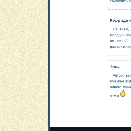
удалённую п
Коррида 
Не знаю, 
молодой сем
не спит. А 
разных жизн
Тина
:
Автор, ка
мужчине жит
одного муж
чем я