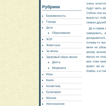
очень хочется
Рубрики
будут жить до
Сейчас они ещ
Беременность
вырастут, пой
Города
семьях друзей
Дети
Да и самим 
Образование
завидовать, 
догадываться,
ЖЗЛ
почему-то жа
Животные
меня не убежд
За жизнь
моему, возни
вкусах не спо
Здоровый образ жизни
мне тоже каже
Диета
может же их 
Медицина
бомбы, а в том
Игры
Книги
Косметика
Кулинария
Музыка
Непознанное