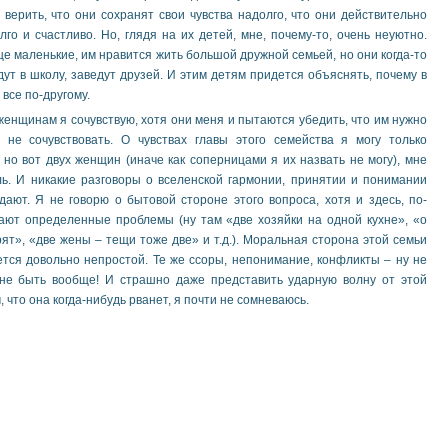
 верить, что они сохранят свои чувства надолго, что они действительно
лго и счастливо. Но, глядя на их детей, мне, почему-то, очень неуютно.
е маленькие, им нравится жить большой дружной семьей, но они когда-то
дут в школу, заведут друзей. И этим детям придется объяснять, почему в
 все по-другому.
женщинам я сочувствую, хотя они меня и пытаются убедить, что им нужно
а не сочувствовать. О чувствах главы этого семейства я могу только
 но вот двух женщин (иначе как соперницами я их назвать не могу), мне
ль. И никакие разговоры о вселенской гармонии, принятии и понимании
ают. Я не говорю о бытовой стороне этого вопроса, хотя и здесь, по-
кают определенные проблемы (ну там «две хозяйки на одной кухне», «о
рят», «две жены – тещи тоже две» и т.д.). Моральная сторона этой семьи
тся довольно непростой. Те же ссоры, непонимание, конфликты – ну не
не быть вообще! И страшно даже представить ударную волну от этой
, что она когда-нибудь рванет, я почти не сомневаюсь.