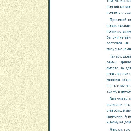
том, чтобы на
полной гармон
полноте и раз
Причиной н
новые соседи.
почти не знаю
бы они не вел
состояла из
мусульманами
Так вот, др
семьи. Приче
вместе на дет
противоречит
мнению, сказа
шаг к тому, ч
так же впроче
Все члены э
осознали, что
они есть, и л
гармонии. А н
никому не док
Я не считаю