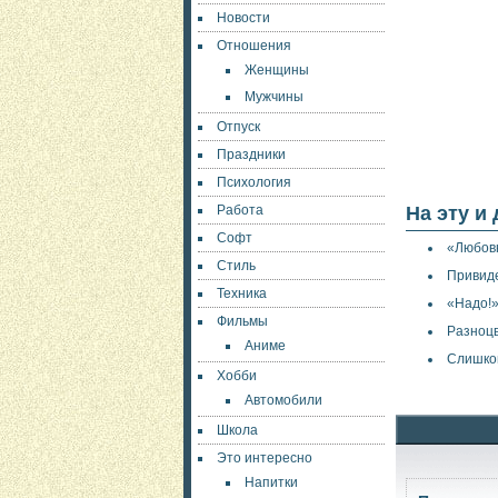
Новости
Отношения
Женщины
Мужчины
Отпуск
Праздники
Психология
Работа
На эту и
Софт
«Любовн
Стиль
Привид
Техника
«Надо!»
Фильмы
Разноц
Аниме
Слишко
Хобби
Автомобили
Школа
Это интересно
Напитки