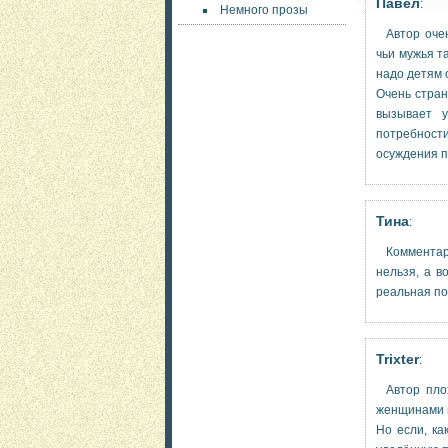
Павел
:
Немного прозы
Автор оче
чьи мужья т
надо детям
Очень стран
вызывает 
потребности
осуждения п
Тина
:
Коммента
нельзя, а в
реальная п
Trixter
:
Автор пло
женщинами в
Но если, ка