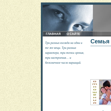
ГЛАВНАЯ
О САЙТЕ
Семья 
Три разных взгляда на одни и
те же вещи. Три разных
характера, три точки зрения,
три настроения… и
бесконечное число вариаций.