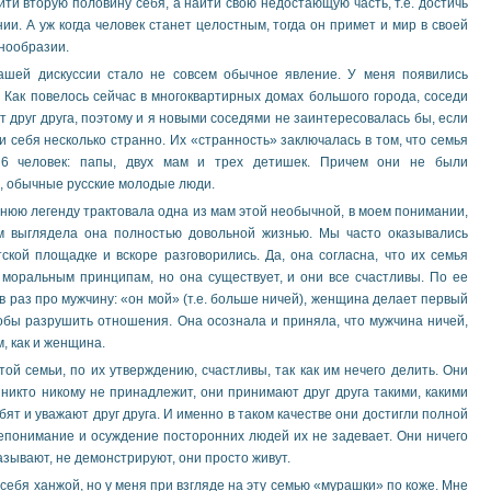
йти вторую половину себя, а найти свою недостающую часть, т.е. достичь
ии. А уж когда человек станет целостным, тогда он примет и мир в своей
нообразии.
ашей дискуссии стало не совсем обычное явление. У меня появились
 Как повелось сейчас в многоквартирных домах большого города, соседи
т друг друга, поэтому и я новыми соседями не заинтересовалась бы, если
и себя несколько странно. Их «странность» заключалась в том, что семья
 6 человек: папы, двух мам и трех детишек. Причем они не были
, обычные русские молодые люди.
евнюю легенду трактовала одна из мам этой необычной, в моем понимании,
м выглядела она полностью довольной жизнью. Мы часто оказывались
ской площадке и вскоре разговорились. Да, она согласна, что их семья
 моральным принципам, но она существует, и они все счастливы. По ее
в раз про мужчину: «он мой» (т.е. больше ничей), женщина делает первый
тобы разрушить отношения. Она осознала и приняла, что мужчина ничей,
м, как и женщина.
той семьи, по их утверждению, счастливы, так как им нечего делить. Они
 никто никому не принадлежит, они принимают друг друга такими, какими
юбят и уважают друг друга. И именно в таком качестве они достигли полной
епонимание и осуждение посторонних людей их не задевает. Они ничего
азывают, не демонстрируют, они просто живут.
 себя ханжой, но у меня при взгляде на эту семью «мурашки» по коже. Мне