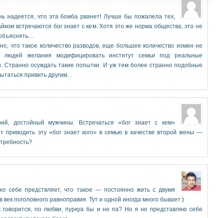
нь надеется, что эта бомба рванет! Лучше бы пожалела тех,
айком встречаются бог знает с кем. Хотя это же норма общества, это не
 объяснять…
но, что такое количество разводов, еще большее количество измен не
у людей желания модифицировать институт семьи под реальные
. Странно осуждать такие попытки. И уж тем более странно подобные
ытаться привить другим…
рий, достойный мужчины. Встречаться «бог знает с кем»
от приводить эту «бог знает кого» в семью в качестве второй жены —
отребность?
хо себе предствляет, что такое — постоянно жить с двумя
 век поголовного равноправия. Тут и одной иногда много бывает:)
к говорится, по любви, пуркуа бы и не па? Но я не представляю себе