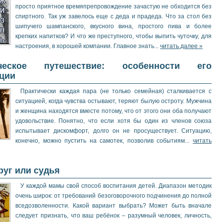
просто приятное времяпрепровождение зачастую не обходится без
спиртного. Так уж завелось еще с деда и прадеда. Что за стол без
шипучего шампанского, вкусного вина, простого пива и более
крепких напитков? И что же преступного, чтобы выпить чуточку, для
настроения, в хорошей компании. Главное знать...
читать далее »
ическое путешествие: особенности его
ции
Практически каждая пара (не только семейная) сталкивается с
ситуацией, когда чувства остывают, теряют былую остроту. Мужчина
и женщина находятся вместе потому, что от этого они оба получают
удовольствие. Понятно, что если хотя бы один из членов союза
испытывает дискомфорт, долго он не просуществует. Ситуацию,
конечно, можно пустить на самотек, позволив событиям...
читать
руг или судья
У каждой мамы свой способ воспитания детей. Диапазон методик
очень широк: от требований безоговорочного подчинения до полной
вседозволенности. Какой вариант выбрать? Может быть вначале
следует признать, что ваш ребёнок – разумный человек, личность,