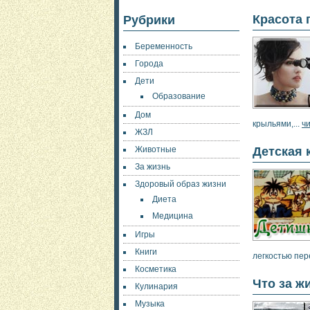
Красота
Рубрики
Беременность
Города
Дети
Образование
Дом
крыльями,...
ч
ЖЗЛ
Животные
Детская 
За жизнь
Здоровый образ жизни
Диета
Медицина
Игры
Книги
легкостью пер
Косметика
Что за ж
Кулинария
Музыка