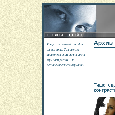
ГЛАВНАЯ
О САЙТЕ
Архив 
Три разных взгляда на одни и
те же вещи. Три разных
характера, три точки зрения,
три настроения… и
бесконечное число вариаций.
Тише ед
контраст