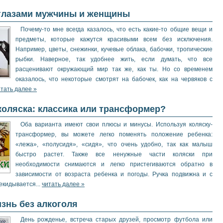
 глазами мужчины и женщины
Почему-то мне всегда казалось, что есть какие-то общие вещи и
предметы, которые кажутся красивыми всем без исключения.
Например, цветы, снежинки, кучевые облака, бабочки, тропические
рыбки. Наверное, так удобнее жить, если думать, что все
расценивают окружающий мир так же, как ты. Но со временем
оказалось, что некоторые смотрят на бабочек, как на червяков с
итать далее »
коляска: классика или трансформер?
Оба варианта имеют свои плюсы и минусы. Используя коляску-
трансформер, вы можете легко поменять положение ребенка:
«лежа», «полусидя», «сидя», что очень удобно, так как малыш
быстро растет. Также все ненужные части коляски при
необходимости снимаются и легко пристегиваются обратно в
зависимости от возраста ребенка и погоды. Ручка подвижна и с
екидывается...
читать далее »
изнь без алкоголя
День рожденье, встреча старых друзей, просмотр футбола или