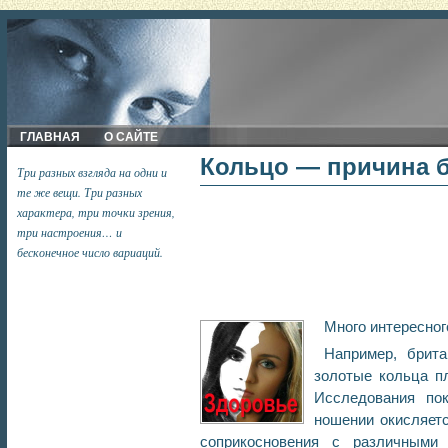
ГЛАВНАЯ
О САЙТЕ
Кольцо — причина 
Три разных взгляда на одни и
те же вещи. Три разных
характера, три точки зрения,
три настроения… и
бесконечное число вариаций.
Много интересног
Например, брита
золотые кольца п
Исследования пок
ношении окисляетс
соприкосновения с различными 