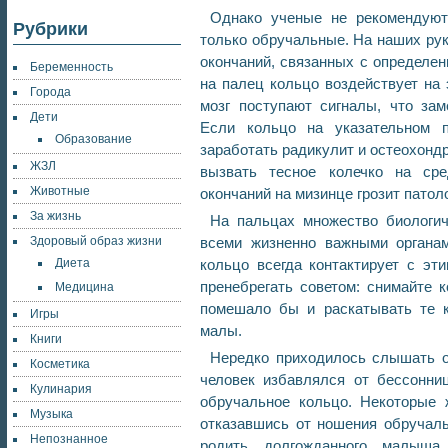
Однако ученые не рекомендуют
Рубрики
только обручальные. На наших рука
окончаний, связанных с определен
Беременность
на палец кольцо воздействует на 
Города
мозг поступают сигналы, что зам
Дети
Если кольцо на указательном 
Образование
заработать радикулит и остеохондр
ЖЗЛ
вызвать тесное колечко на ср
Животные
окончаний на мизинце грозит патол
За жизнь
На пальцах множество биологич
Здоровый образ жизни
всеми жизненно важными органам
Диета
кольцо всегда контактирует с эти
пренебрегать советом: снимайте 
Медицина
помешало бы и раскатывать те к
Игры
малы.
Книги
Нередко приходилось слышать о
Косметика
человек избавлялся от бессонни
Кулинария
обручальное кольцо. Некоторые 
Музыка
отказавшись от ношения обручаль
Непознанное
родить долгожданного малыша