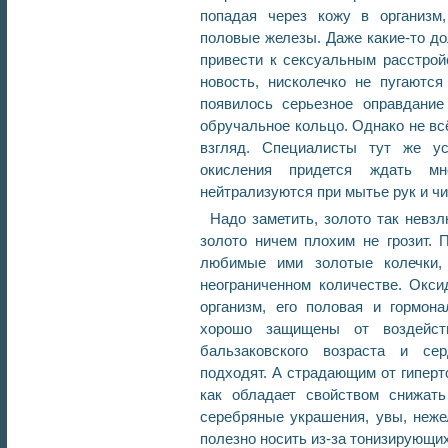
попадая через кожу в организм
половые железы. Даже какие-то до
привести к сексуальным расстро
новость, нисколечко не пугаются
появилось серьезное оправдание
обручальное кольцо. Однако не всё
взгляд. Специалисты тут же ус
окисления придется ждать м
нейтрализуются при мытье рук и чи
Надо заметить, золото так нев
золото ничем плохим не грозит. 
любимые ими золотые колечки, 
неограниченном количестве. Окс
организм, его половая и гормон
хорошо защищены от воздейст
бальзаковского возраста и се
подходят. А страдающим от гиперт
как обладает свойством снижать
серебряные украшения, увы, неже
полезно носить из-за тонизирующих