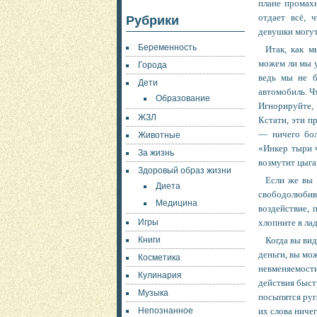
плане промах
отдает всё, 
Рубрики
девушки могут
Беременность
Итак, как м
можем ли мы у
Города
ведь мы не б
Дети
автомобиль. Ч
Образование
Игнорируйте, 
ЖЗЛ
Кстати, эти п
— ничего бол
Животные
«Инкер тыри ч
За жизнь
возмутит цыга
Здоровый образ жизни
Если же вы 
Диета
свободолюби
Медицина
воздействие, 
Игры
хлопните в лад
Книги
Когда в
ы в
ид
деньги, вы мо
Косметика
невменяемости:
Кулинария
действия быст
Музыка
посыпятся руга
Непознанное
их слова ничег