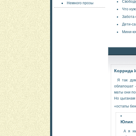
Свобод
Немного прозы
Что нуж
Забота 
Дети-са
Мини-ю
Коррида 
Я так ду
облапошат 
маты они по
Но цыганам 
«остапы бен
Юлия
:
А я н