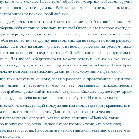
нуться очень сложно. После такой обработки «жертва» собственноручно
что попросит у неё цыганка. Работа выполнена, теперь черноволосые
 отправиться на поиски новой добычи.
ы видим, весь процесс происходит по схеме, наработанной веками. Но
беречь себя от такого опасного контакта? Ответ на этот вопрос очевиден,
удем переходить дорогу на красный свет, зная, что нас может сбить
тобы не попасться на удочку цыганок, никогда не заводите с ними разговор.
даже если они начинают кричать вам вслед проклятия на родном языке.
роклятия чаще всего представляют собой набор национальных ругательств
ьше. Для пущей убедительности можете ответить им на их же языке:
ип палэ данда», что означает «держи свой язык за зубами». Такая фраза
нок, но позволит вам спокойно удалиться в нужном вам направлени
и.
всё-таки допустили ошибку, завязав разговор с представительницей этой
вой нации, и чувствуете, что на вас оказывается пс
ихологическое
постарайтесь резко выйти из этой ситуации. Скажите неуместную фразу,
оши, ударьте себя по щеке, если это потребуется. И тотчас уходите.
ите, как чел
овек, стоящий в окружении цыганок, отдает им украшения или
жете попытаться его «спасти». Для этого нужно вывест
и человека из
 потрясите его, спросите, как его зовут, крикните: «Пожар!», такие
ро вернут его в чув
ства. Однако будьте готовы к тому, что в ваш след
тельства и угрозы. Не обращайте на них внимания, ведь вы-то знаете, что
о не значат.