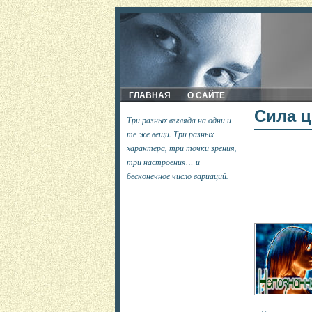
ГЛАВНАЯ
О САЙТЕ
Сила 
Три разных взгляда на одни и
те же вещи. Три разных
характера, три точки зрения,
три настроения… и
бесконечное число вариаций.