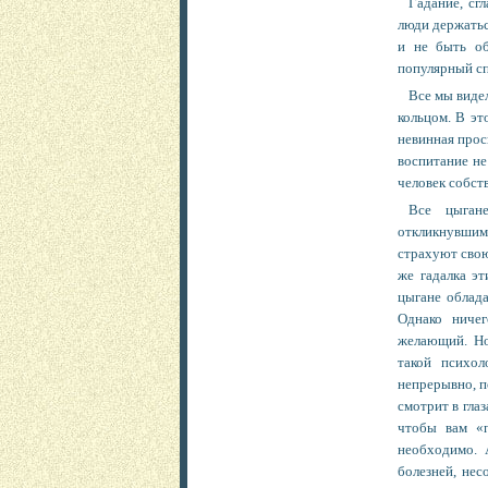
Гадание, сг
люди держаться
и не быть об
популярный сп
Все мы виде
кольцом. В эт
невинная прос
воспитание не
человек собст
Все цыган
откликнувшимс
страхуют свою
же гадалка эт
цыгане облад
Однако ничег
желающий. Но
такой психол
непрерывно, п
смотрит в глаз
чтобы вам «
необходимо. 
болезней, нес