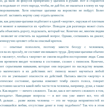
лаз, да мало ли фокусов припрятано у цыганок в рукаве. Вот и стараются
 подальше от этого народа, чтобы, не дай бог, не оказаться в плену их чар
ворованными. Хотя опытные цыганки на воровство не пойдут. Более
особ: заставить жертву саму отдать ценности.
ли, как девушки-цыганки подбегают к одной «жертве», окружая её плотным
от момент и начинается их «работа». Поводом для разговора может стать
ьба объяснить дорогу, подсказать, который час. Конечно же, многим людям
 позволит не ответить на заданный вопрос. Однако, соглашаясь на диалог,
венноручно цепляет себя на опасный крючок.
е — опытные психологи, поэтому завести беседу с человеком,
я на их просьбу, не составит им никакого труда. Девушки-цыганки обычно
 «коллегу», чтобы к «жертве» не смогли подойти посторонние люди. Сама
им временем вводит человека в состояние, схожее с гипнозом. Конечно,
ают серьезными навыками, которые они передают по наследству веками.
о магического в их действиях нет: гипнозу может научиться любой
 это не уменьшает опасности их действий. Пытаясь ввести «жертву» в
огическое состояние, цыганка изменяет тембр своего голоса, говорит
остоянно касается какой-либо части тела человека, например, руки, а также
а. Как видите — ничего сложного. Так же, как и нет ничего сложного в том,
погадать». Наводящие вопросы — и вот она уже имеет все, что ей
А дальше… разве жизнь человека — это не череда неприятностей из
остоявшейся любви, отсутствие денег и тому подобного? Так что в этом