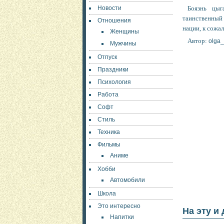
Новости
Боязнь цыг
таинственный 
Отношения
нации, к сожа
Женщины
Автор:
olga_
Мужчины
Отпуск
Праздники
Психология
Работа
Софт
Стиль
Техника
Фильмы
Аниме
Хобби
Автомобили
Школа
Это интересно
На эту и
Напитки