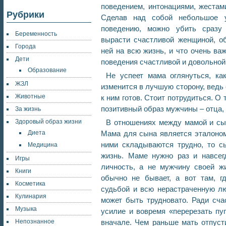
поведением, интонациями, жестам
Рубрики
Сделав над собой небольшое у
поведению, можно убить сразу 
Беременность
вырасти счастливой женщиной, о
Города
ней на всю жизнь, и что очень ва
Дети
поведения счастливой и довольно
Образование
Не успеет мама оглянуться, ка
ЖЗЛ
изменится в лучшую сторону, ведь 
Животные
к ним готов. Стоит потрудиться. О
позитивный образ мужчины – отца, 
За жизнь
Здоровый образ жизни
В отношениях между мамой и сын
Диета
Мама для сына является эталоно
ними складываются трудно, то с
Медицина
жизнь. Маме нужно раз и навсег
Игры
личность, а не мужчину своей ж
Книги
обычно не бывает, а вот там, г
Косметика
судьбой и всю нерастраченную лю
Кулинария
может быть трудновато. Ради сча
Музыка
усилие и вовремя «перерезать пу
Непознанное
вначале. Чем раньше мать отпуст