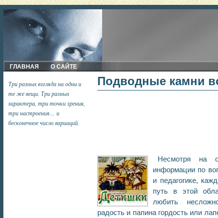
ГЛАВНАЯ
О САЙТЕ
Подводные камни в
Три разных взгляда на одни и
те же вещи. Три разных
характера, три точки зрения,
три настроения… и
бесконечное число вариаций.
Несмотря на о
информации по воп
и педагогике, каж
путь в этой обла
любить несложн
радость и папина гордость или лап