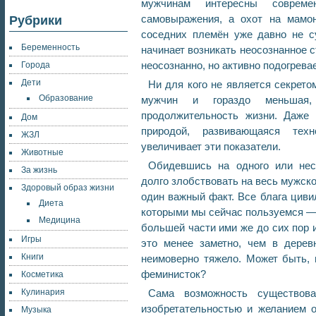
мужчинам интересны совреме
самовыражения, а охот на мамо
Рубрики
соседних племён уже давно не с
Беременность
начинает возникать неосознанное 
неосознанно, но активно подогрев
Города
Дети
Ни для кого не является секрет
Образование
мужчин и гораздо меньшая
продолжительность жизни. Даже 
Дом
природой, развивающаяся техн
ЖЗЛ
увеличивает эти показатели.
Животные
Обидевшись на одного или нес
За жизнь
долго злобствовать на весь мужско
Здоровый образ жизни
один важный факт. Все блага циви
Диета
которыми мы сейчас пользуемся — 
Медицина
большей части ими же до сих пор 
Игры
это менее заметно, чем в дерев
Книги
неимоверно тяжело. Может быть, 
феминисток?
Косметика
Кулинария
Сама возможность существов
изобретательностью и желанием о
Музыка