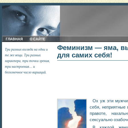
ГЛАВНАЯ
О САЙТЕ
Феминизм — яма, в
Три разных взгляда на одни и
для самих себя!
те же вещи. Три разных
характера, три точки зрения,
три настроения… и
бесконечное число вариаций.
Ох уж эти мужч
себя, неприятные 
правоте, нахаль
сексуально озабо
В каждой женщ