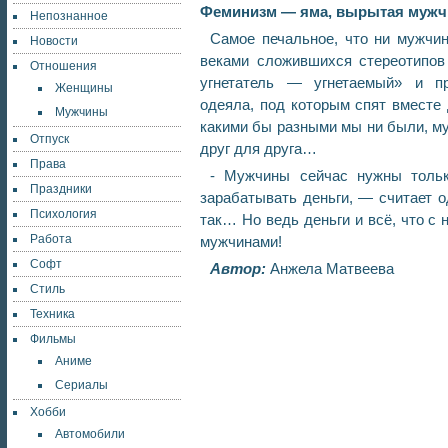
Феминизм — яма, вырытая мужчи
Непознанное
Самое печальное, что ни мужчи
Новости
веками сложившихся стереотипов
Отношения
угнетатель — угнетаемый» и пр
Женщины
одеяла, под которым спят вместе 
Мужчины
какими бы разными мы ни были, м
Отпуск
друг для друга…
Права
- Мужчины сейчас нужны тольк
Праздники
зарабатывать деньги, — считает о
Психология
так… Но ведь деньги и всё, что с 
Работа
мужчинами!
Софт
Автор:
Анжела Матвеева
Стиль
Техника
Фильмы
Аниме
Сериалы
Хобби
Автомобили