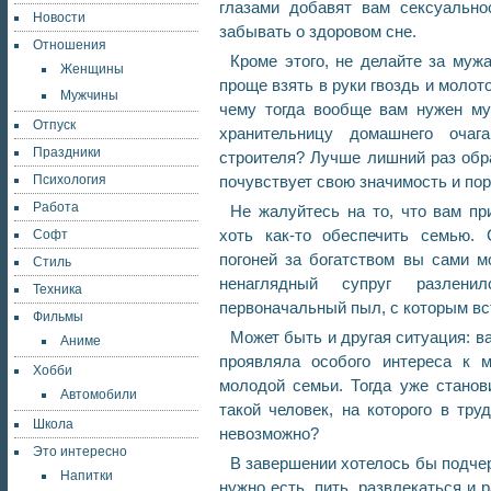
глазами добавят вам сексуальнос
Новости
забывать о здоровом сне.
Отношения
Кроме этого, не делайте за мужа
Женщины
проще взять в руки гвоздь и молото
Мужчины
чему тогда вообще вам нужен му
Отпуск
хранительницу домашнего очаг
Праздники
строителя? Лучше лишний раз обра
Психология
почувствует свою значимость и по
Работа
Не жалуйтесь на то, что вам пр
хоть как-то обеспечить семью.
Софт
погоней за богатством вы сами м
Стиль
ненаглядный супруг разлен
Техника
первоначальный пыл, с которым вс
Фильмы
Может быть и другая ситуация: в
Аниме
проявляла особого интереса к 
Хобби
молодой семьи. Тогда уже станов
Автомобили
такой человек, на которого в тру
Школа
невозможно?
Это интересно
В завершении хотелось бы подчер
Напитки
нужно есть, пить, развлекаться и 