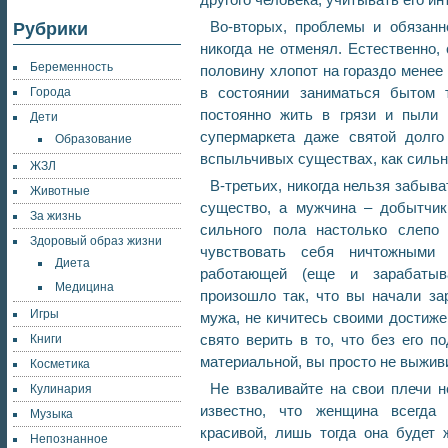
Во-вторых, проблемы и обязанн
Рубрики
никогда не отменял. Естественно,
Беременность
половину хлопот на гораздо менее 
в состоянии заниматься бытом 
Города
постоянно жить в грязи и пыли 
Дети
супермаркета даже святой долго
Образование
вспыльчивых существах, как сильн
ЖЗЛ
В-третьих, никогда нельзя забыв
Животные
существо, а мужчина – добытчик
За жизнь
сильного пола настолько слепо 
Здоровый образ жизни
чувствовать себя ничтожными
Диета
работающей (еще и зарабаты
Медицина
произошло так, что вы начали за
Игры
мужа, не кичитесь своими достиже
свято верить в то, что без его п
Книги
материальной, вы просто не выживи
Косметика
Не взваливайте на свои плечи 
Кулинария
известно, что женщина всегда
Музыка
красивой, лишь тогда она будет 
Непознанное