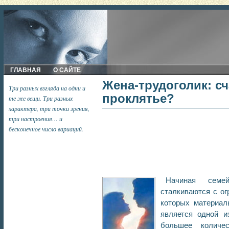
ГЛАВНАЯ
О САЙТЕ
Жена-трудоголик: сч
Три разных взгляда на одни и
проклятье?
те же вещи. Три разных
характера, три точки зрения,
три настроения… и
бесконечное число вариаций.
Начиная семе
сталкиваются с о
которых материал
является одной и
большее количе