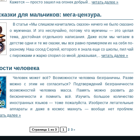
Кажется — просто зашел на огонек добрый...
читать далее »
сказки для мальчиков: мега-цензура.
В статье «Мы слишком начитались сказок» ничего не было сказано
о мужчинах. И это неслучайно, потому что мужчины — это целая
тема, достойная отдельного написания. Даже если мы читаем в
детстве одни и те же сказки, мы все равно примеряем их на себя по-
разному. Наш сосед Сергей, которого я знала еще со школы, пил чай
с пирожками и жарко спорил со мной, доказывая,...
читать далее »
ости человека
Человек может всё? Возможности человека безграничны. Разве
можно с этим не согласиться? Подтверждений безграничности
возможностей человека масса. Память можно развить до
бесконечности и помнить всё. Изучить большое количество
иностранных языков — тоже пожалуйста. Изобрести летательные
аппараты и даже в космос махнуть — вообще нет проблем.
ать далее »
Страница 1 из 3
1
2 3 »