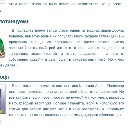
этом мало. Основная вина лежит на воспитателе, чаще всего...
»
потанцуем!
В последнее время танцы стали одним из модных видов досуга.
Конечно, немалую роль в их популяризации сыграло телевидение –
программа «Танцы со звездами» во время показа имела
чрезвычайно высокий рейтинг. Кто-то ограничился лицезрением
танцующих знаменитостей, а кто-то задумался – а чем я,
собственно хуже? – и сам пошел в танцевальный клуб. Но и без
ать далее »
софт
В огромных программных пакетах типа Nero или Adobe Photoshop
есть своя прелесть – они могут в своей области ну просто всё. Но
вот как быть, если «всё» просто не нужно? На кой мне, к примеру,
Nero, который весит уже больше гигабайта, если я использую его
только для записи дисков? Вот я и хочу рассказать о нескольких
маленьких, но очень полезных программах, здорово облегчающих...
»