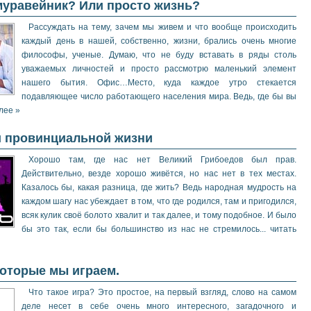
уравейник? Или просто жизнь?
Рассуждать на тему, зачем мы живем и что вообще происходить
каждый день в нашей, собственно, жизни, брались очень многие
философы, ученые. Думаю, что не буду вставать в ряды столь
уважаемых личностей и просто рассмотрю маленький элемент
нашего бытия. Офис…Место, куда каждое утро стекается
подавляющее число работающего населения мира. Ведь, где бы вы
алее »
и провинциальной жизни
Хорошо там, где нас нет Великий Грибоедов был прав.
Действительно, везде хорошо живётся, но нас нет в тех местах.
Казалось бы, какая разница, где жить? Ведь народная мудрость на
каждом шагу нас убеждает в том, что где родился, там и пригодился,
всяк кулик своё болото хвалит и так далее, и тому подобное. И было
бы это так, если бы большинство из нас не стремилось... читать
которые мы играем.
Что такое игра? Это простое, на первый взгляд, слово на самом
деле несет в себе очень много интересного, загадочного и