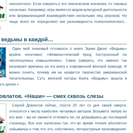
непонятного. Если говорить о его лексическом значении, то таковых
несколько. Например, игра является видом культурной деятельности
или формализацией взаимодействия нескольких лиц (игроков). Но
чаще всего ее определяют как разновидность психологического...
»
а ведьмы в каждой…
Один мой знакомый отозвался о книге Эрики Джонг «Ведьмы»
крайне негативно: «Феминистический бред, построенный на
околонаучных измышлениях». Смею заверить, что именно так
реагируют мужчины на эту книгу о сокровенной женской природе. И
можно понять, почему им не нравится творчество американской
писательницы. Суть женской натуры Книга «Ведьмы» вышла в
ать далее »
овлатов. «Наши» — смех сквозь слезы
Сергей Довлатов сейчас, спустя 20 лет со дня своей смерти,
относится к числу наиболее читаемых авторов. Возьмите любую из
его книг – вы не сможете отложить ее, не добравшись до последней
страницы. Все они написаны так, что во время чтения абсолютно
забываешь о том, что это, собственно, литературные произведения.