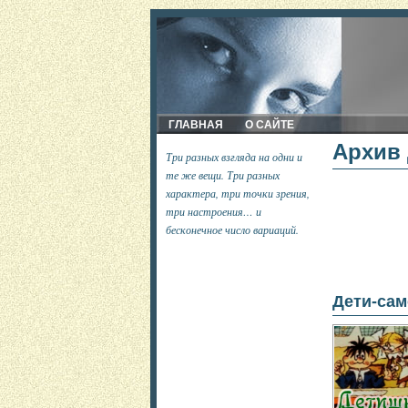
ГЛАВНАЯ
О САЙТЕ
Архив 
Три разных взгляда на одни и
те же вещи. Три разных
характера, три точки зрения,
три настроения… и
бесконечное число вариаций.
Дети-сам