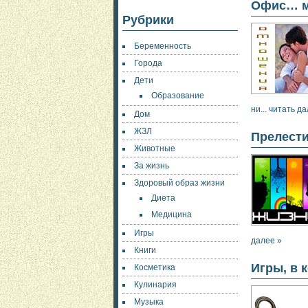
Офис… м
Рубрики
Беременность
Города
Дети
Образование
ни... читать д
Дом
ЖЗЛ
Прелест
Животные
За жизнь
Здоровый образ жизни
Диета
Медицина
Игры
далее »
Книги
Игры, в 
Косметика
Кулинария
Музыка